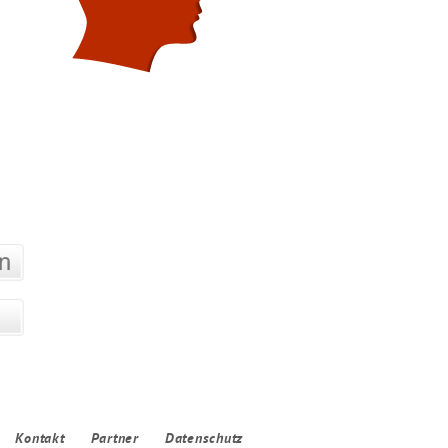
Kontakt
Partner
Datenschutz