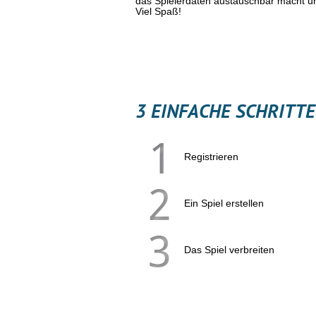
das Spielerdaten austauschbar macht und
Viel Spaß!
3 EINFACHE SCHRITTE
Registrieren
Ein Spiel erstellen
Das Spiel verbreiten