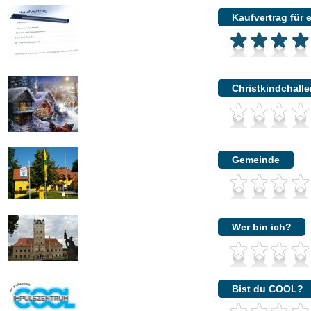
Kaufvertrag für 
Christkindchall
Gemeinde
Wer bin ich?
Bist du COOL?