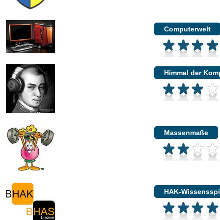
Computerwelt
Himmel der Kom
Massenmaße
HAK-Wissensspi