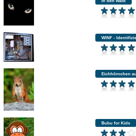
In den Wald
WINF - Identifiz
Eichhörnchen au
Bubu for Kids