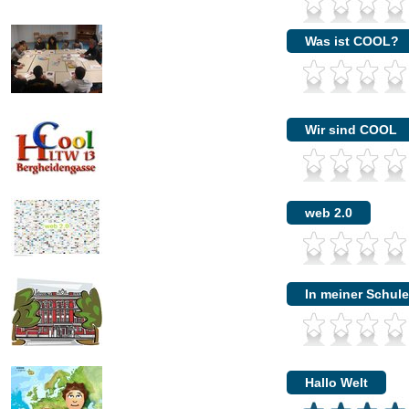
Was ist COOL?
Wir sind COOL
web 2.0
In meiner Schule
Hallo Welt