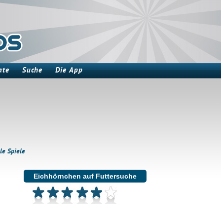
ate
Suche
Die App
le Spiele
Eichhörnchen auf Futtersuche