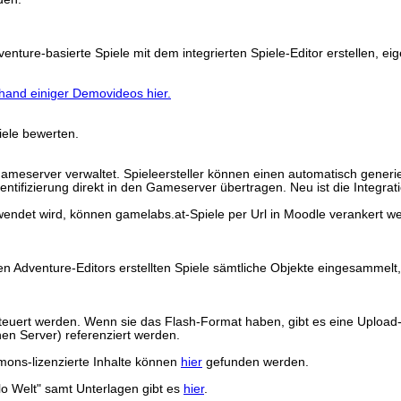
ture-basierte Spiele mit dem integrierten Spiele-Editor erstellen, ei
hand einiger Demovideos hier.
iele bewerten.
ameserver verwaltet. Spieleersteller können einen automatisch generi
entifizierung direkt in den Gameserver übertragen. Neu ist die Integra
wendet wird, können gamelabs.at-Spiele per Url in Moodle verankert w
den Adventure-Editors erstellten Spiele sämtliche Objekte eingesammel
teuert werden. Wenn sie das Flash-Format haben, gibt es eine Upload-
en Server) referenziert werden.
mons-lizenzierte Inhalte können
hier
gefunden werden.
llo Welt" samt Unterlagen gibt es
hier
.