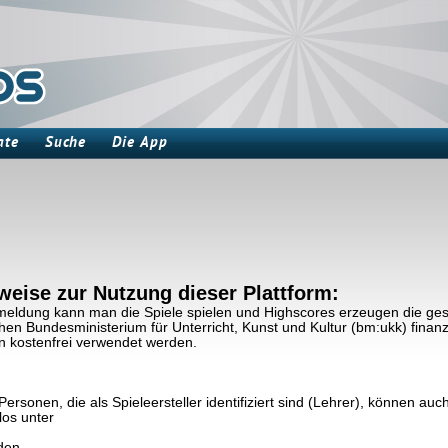
ate
Suche
Die App
weise zur Nutzung dieser Plattform:
nmeldung kann man die Spiele spielen und Highscores erzeugen die ges
hen Bundesministerium für Unterricht, Kunst und Kultur (bm:ukk) finanz
 kostenfrei verwendet werden.
ersonen, die als Spieleersteller identifiziert sind (Lehrer), können auch
los unter
den.