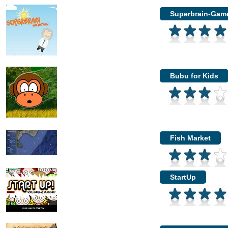
Superbrain-Gam
Bubu for Kids
Fish Market
StartUp